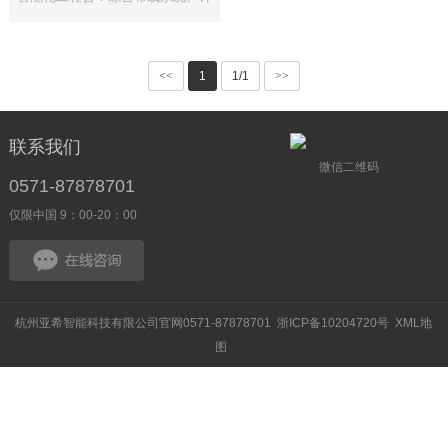
三期B2区块弱电工程
算机网络系···
<<
1
1/1
>>
联系我们
微信二维码
0571-87878701
仅限中国 9：00-20：00
杭州亚希智能科技有限公司官网0571-87878701
浙ICP备10204720号
XML地
图