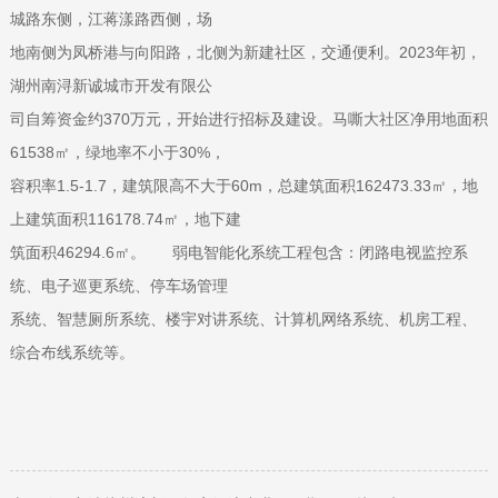
城路东侧，江蒋漾路西侧，场
地南侧为凤桥港与向阳路，北侧为新建社区，交通便利。2023年初，
湖州南浔新诚城市开发有限公
司自筹资金约370万元，开始进行招标及建设。马嘶大社区净用地面积
61538㎡，绿地率不小于30%，
容积率1.5-1.7，建筑限高不大于60m，总建筑面积162473.33㎡，地
上建筑面积116178.74㎡，地下建
筑面积46294.6㎡。 弱电智能化系统工程包含：闭路电视监控系
统、电子巡更系统、停车场管理
系统、智慧厕所系统、楼宇对讲系统、计算机网络系统、机房工程、
综合布线系统等。